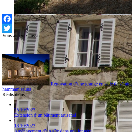
Facebook
Vous aimerez aussi :
Twitter
Rénovation d’une grange en salle de sémina
hammam sauna
Réalisations
25
10/2023
Extension d’un bâtiment artisanal
18
10/2023
Aménagement d’un gîte dans une longère