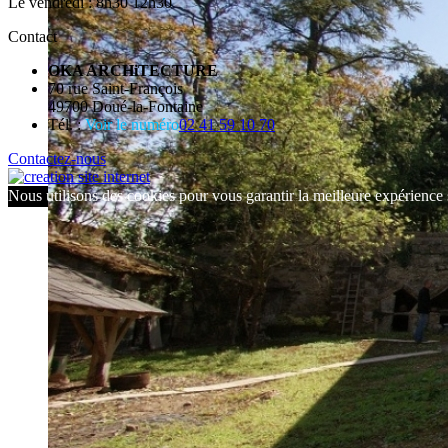
Le vendredi : 8h30 12h30
Contact
OKA ARCHiTECTURE
70 rue Saint-François
49700 Doué-la-Fontaine
Tél. :
Voir le numéro
02 41 59 10 70
Contactez-nous
Nous utilisons des cookies pour vous garantir la meilleure expérience s