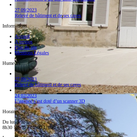
27
09/2023
Relevé de bâtiment et de ses caves
Informations
Accueil
A propos
Plan du site
Mentions Légales
Humeurs
27
09/2023
Relevé de bâtiment et de ses caves
24
02/2023
L’agence s’est doté d’un scanner 3D
Horaires
Du lundi au jeudi
8h30 12h30 - 14h00 17h30