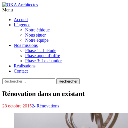
Menu
Aller
Accueil
au
L’agence
contenu
Notre éthique
principal
Nous situer
Notre équipe
Nos missions
Phase 1 : L’étude
Phase appel d’offre
Phase 3: Le chantier
Réalisations
Contact
Rechercher :
Rénovation dans un existant
28 octobre 2015
2- Rénovations