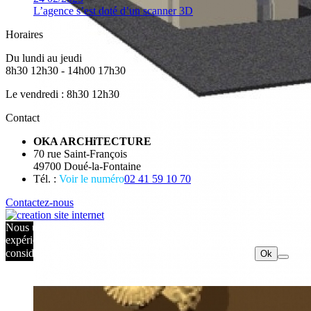
L’agence s’est doté d’un scanner 3D
Horaires
Du lundi au jeudi
8h30 12h30 - 14h00 17h30
Le vendredi : 8h30 12h30
Contact
OKA ARCHiTECTURE
70 rue Saint-François
49700 Doué-la-Fontaine
Tél. :
Voir le numéro
02 41 59 10 70
Contactez-nous
Nous utilisons des cookies pour vous garantir la meilleure
expérience sur notre site. Si vous continuez à utiliser ce dernier, nous
considérerons que vous acceptez l'utilisation des cookies.
Ok