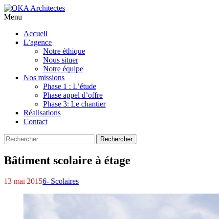
Menu
Aller
Accueil
au
L’agence
contenu
Notre éthique
principal
Nous situer
Notre équipe
Nos missions
Phase 1 : L’étude
Phase appel d’offre
Phase 3: Le chantier
Réalisations
Contact
Rechercher :
Bâtiment scolaire à étage
13 mai 2015
6- Scolaires