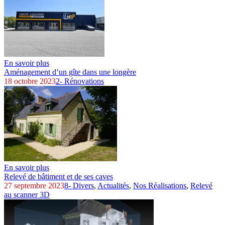
En savoir plus
Aménagement d’un gîte dans une longère
18 octobre 2023
2- Rénovations
En savoir plus
Relevé de bâtiment et de ses caves
27 septembre 2023
8- Divers
,
Actualités
,
Nos Réalisations
,
Relevé
au scanner 3D