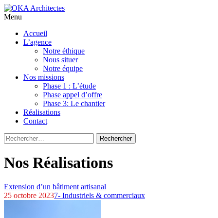
Menu
Aller
Accueil
au
L’agence
contenu
Notre éthique
principal
Nous situer
Notre équipe
Nos missions
Phase 1 : L’étude
Phase appel d’offre
Phase 3: Le chantier
Réalisations
Contact
Rechercher :
Nos Réalisations
Extension d’un bâtiment artisanal
25 octobre 2023
7- Industriels & commerciaux