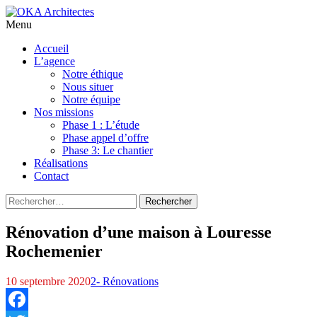
Menu
Aller
Accueil
au
L’agence
contenu
Notre éthique
principal
Nous situer
Notre équipe
Nos missions
Phase 1 : L’étude
Phase appel d’offre
Phase 3: Le chantier
Réalisations
Contact
Rechercher :
Rénovation d’une maison à Louresse
Rochemenier
10 septembre 2020
2- Rénovations