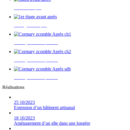
Taille: 319 Ko
Salon avant après
Taille: 322 Ko
1er étage avant après
Taille: 306 Ko
Cormary zcomble Après ch1
Taille: 527 Ko
Cormary zcomble Après ch2
Taille: 432 Ko
Cormary zcomble Après sdb
Réalisations
Taille: 446 Ko
25
10/2023
Extension d’un bâtiment artisanal
18
10/2023
Aménagement d’un gîte dans une longère